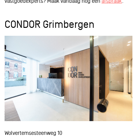
vastgoedexperts? Maak vandaag nog een
afspraak
.
CONDOR Grimbergen
Wolvertemsesteenweg 10