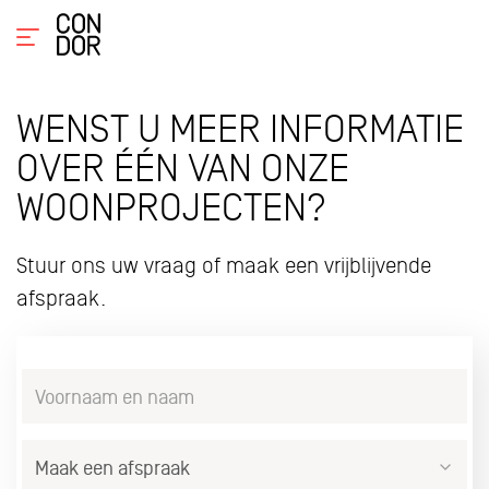
WENST U MEER INFORMATIE
OVER ÉÉN VAN ONZE
WOONPROJECTEN?
Stuur ons uw vraag of maak een vrijblijvende
afspraak.
Voornaam
en
naam
Interesse
*