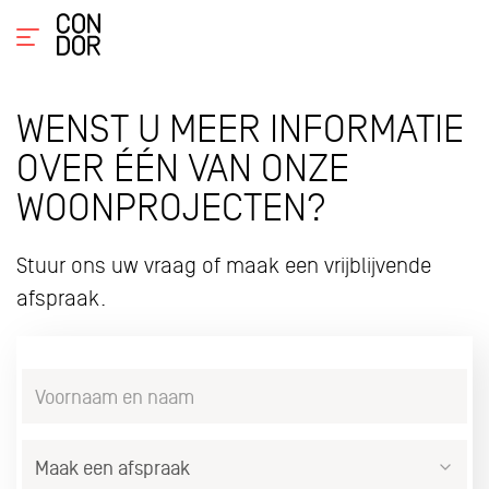
WENST U MEER INFORMATIE
OVER ÉÉN VAN ONZE
WOONPROJECTEN?
Stuur ons uw vraag of maak een vrijblijvende
afspraak.
Voornaam
en
naam
Interesse
*